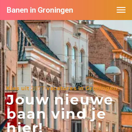
Banen in Groningen
Vacatures per bedrijf
De populairste vacatures in Groningen
Nieuwsbrief feed
Kies uit
2877
vacatures in Groningen
Jouw nieuwe
baan vind je
hier!