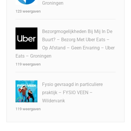
Groningen
123 weergaven
Bezorgmogelijkheden Bij Mij In De
Buurt? – Bezorg Met Uber Eats –
Op Afstand – Geen Ervaring – Uber
Eats – Groningen
119 weergaven
Fysio gevraagd in particuliere
praktijk – FYSIO VEEN –
Wildervank
119 weergaven