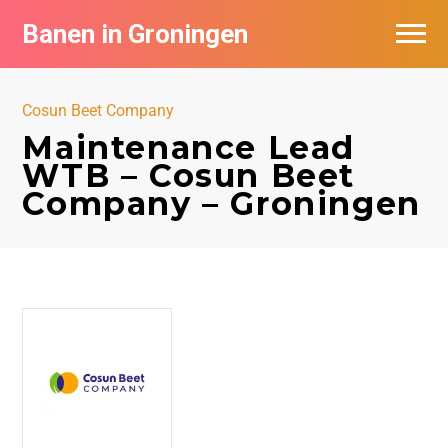
Banen in Groningen
Vacatures per bedrijf
Cosun Beet Company
De populairste vacatures in Groningen
Maintenance Lead
WTB – Cosun Beet
Nieuwsbrief feed
Company – Groningen