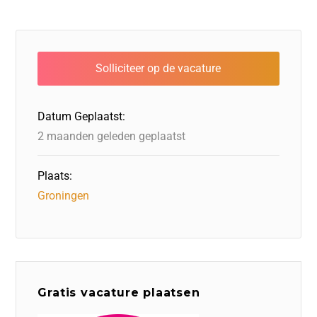
c
k
tt
st
e
at
ai
e
e
er
o
a
s
l
b
dI
d
d
A
o
n
o
s
p
o
n
p
Datum Geplaatst:
k
2 maanden geleden geplaatst
Plaats:
Groningen
Gratis vacature plaatsen