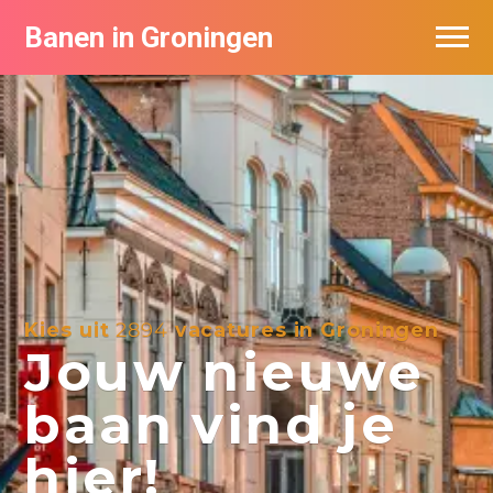
Banen in Groningen
Vacatures per bedrijf
De populairste vacatures in Groningen
Nieuwsbrief feed
Kies uit
2894
vacatures in Groningen
Jouw nieuwe
baan vind je
hier!