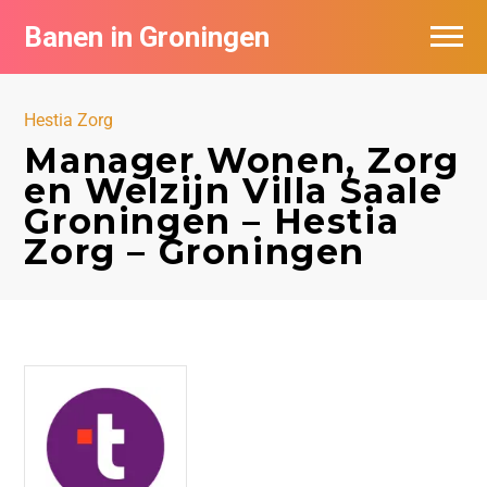
Banen in Groningen
Vacatures per bedrijf
Hestia Zorg
De populairste vacatures in Groningen
Manager Wonen, Zorg
en Welzijn Villa Saale
Nieuwsbrief feed
Groningen – Hestia
Zorg – Groningen