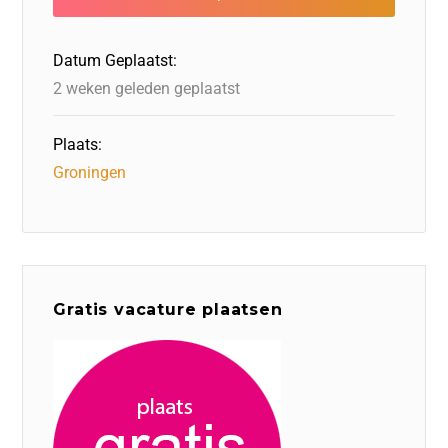
o
n
o
s
p
o
n
p
Datum Geplaatst:
k
2 weken geleden geplaatst
Plaats:
Groningen
Gratis vacature plaatsen