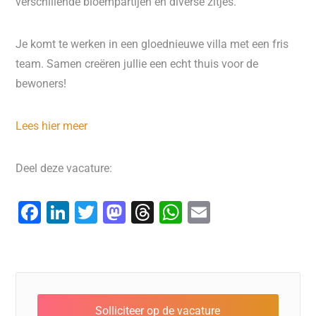
verschillende bloempartijen en diverse zitjes.
Je komt te werken in een gloednieuwe villa met een fris
team. Samen creëren jullie een echt thuis voor de
bewoners!
Lees hier meer
Deel deze vacature:
F
Li
T
M
T
W
E
a
n
wi
a
hr
h
m
c
k
tt
st
e
at
ai
e
e
er
o
a
s
l
b
dI
d
d
A