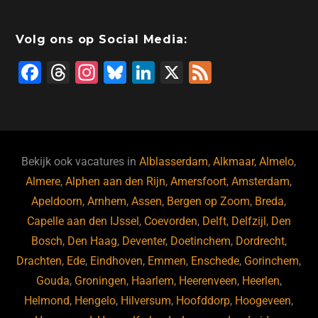
Volg ons op Social Media:
F
T
In
Bl
Li
X
F
a
hr
st
u
n
e
c
e
a
e
k
e
e
a
gr
s
e
d
b
d
a
ky
dI
Bekijk ook vacatures in
Alblasserdam
,
Alkmaar
,
Almelo
,
o
s
m
n
Almere
,
Alphen aan den Rijn
,
Amersfoort
,
Amsterdam
,
Apeldoorn
,
Arnhem
,
Assen
,
Bergen op Zoom
,
Breda
,
o
Capelle aan den IJssel
,
Coevorden
,
Delft
,
Delfzijl
,
Den
k
Bosch
,
Den Haag
,
Deventer
,
Doetinchem
,
Dordrecht
,
Drachten
,
Ede
,
Eindhoven
,
Emmen
,
Enschede
,
Gorinchem
,
Gouda
,
Groningen
,
Haarlem
,
Heerenveen
,
Heerlen
,
Helmond
,
Hengelo
,
Hilversum
,
Hoofddorp
,
Hoogeveen
,