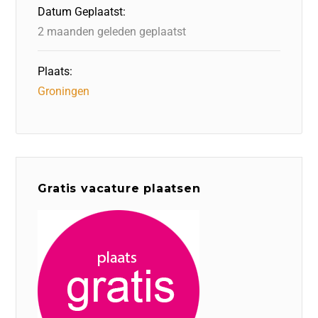
o
n
p
Datum Geplaatst:
k
2 maanden geleden geplaatst
Plaats:
Groningen
Gratis vacature plaatsen