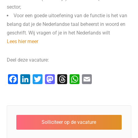
sector;
Voor een goede uitoefening van de functie is het van
belang dat je de Nederlandse taal beheerst in woord en
geschrift. Wij vragen of je in het Nederlands wilt
Lees hier meer
Deel deze vacature:
F
Li
T
M
T
W
E
a
n
wi
a
hr
h
m
c
k
tt
st
e
at
ai
e
e
er
o
a
s
l
b
dI
d
d
A
o
n
o
s
p