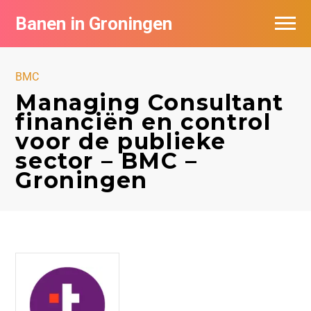
Banen in Groningen
Vacatures per bedrijf
BMC
De populairste vacatures in Groningen
Managing Consultant
financiën en control
Nieuwsbrief feed
voor de publieke
sector – BMC –
Groningen