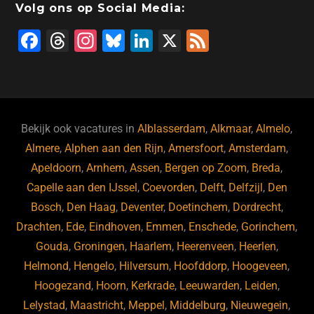
Volg ons op Social Media:
F
T
In
Bl
Li
X
F
a
hr
st
u
n
e
c
e
a
e
k
e
e
a
gr
s
e
d
b
d
a
ky
dI
Bekijk ook vacatures in
Alblasserdam
,
Alkmaar
,
Almelo
,
o
s
m
n
Almere
,
Alphen aan den Rijn
,
Amersfoort
,
Amsterdam
,
Apeldoorn
,
Arnhem
,
Assen
,
Bergen op Zoom
,
Breda
,
o
Capelle aan den IJssel
,
Coevorden
,
Delft
,
Delfzijl
,
Den
k
Bosch
,
Den Haag
,
Deventer
,
Doetinchem
,
Dordrecht
,
Drachten
,
Ede
,
Eindhoven
,
Emmen
,
Enschede
,
Gorinchem
,
Gouda
,
Groningen
,
Haarlem
,
Heerenveen
,
Heerlen
,
Helmond
,
Hengelo
,
Hilversum
,
Hoofddorp
,
Hoogeveen
,
Hoogezand
,
Hoorn
,
Kerkrade
,
Leeuwarden
,
Leiden
,
Lelystad
,
Maastricht
,
Meppel
,
Middelburg
,
Nieuwegein
,