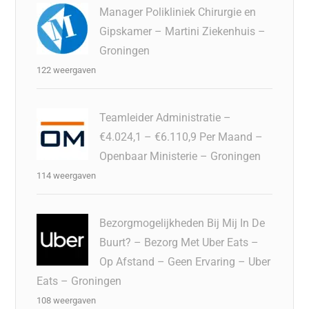
Manager Polikliniek Chirurgie en
Gipskamer – Martini Ziekenhuis –
Groningen
122 weergaven
Teamleider Administratie –
€4.024,1 – €6.110,9 Per Maand –
Openbaar Ministerie – Groningen
114 weergaven
Bezorgmogelijkheden Bij Mij In De
Buurt? – Bezorg Met Uber Eats –
Op Afstand – Geen Ervaring – Uber
Eats – Groningen
108 weergaven