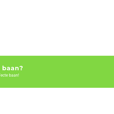
 baan?
fecte baan!