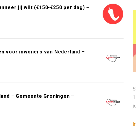
neer jij wilt (€150-€250 per dag) –
en voor inwoners van Nederland –
S
erland – Gemeente Groningen –
1
j
I