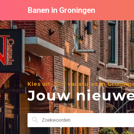
Banen in Groningen
Kies uit
2892
vacatures in Groning
Jouw nieuwe 