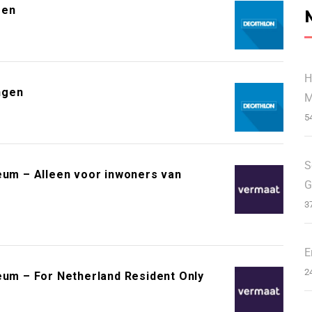
gen
H
ngen
M
5
S
m – Alleen voor inwoners van
G
3
E
2
m – For Netherland Resident Only