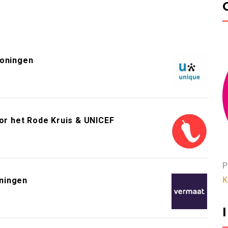
roningen
or het Rode Kruis & UNICEF
P
K
ningen