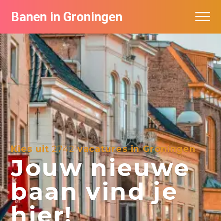
Banen in Groningen
Vacatures per bedrijf
De populairste vacatures in Groningen
Nieuwsbrief feed
Kies uit
2742
vacatures in Groningen
Jouw nieuwe
baan vind je
hier!