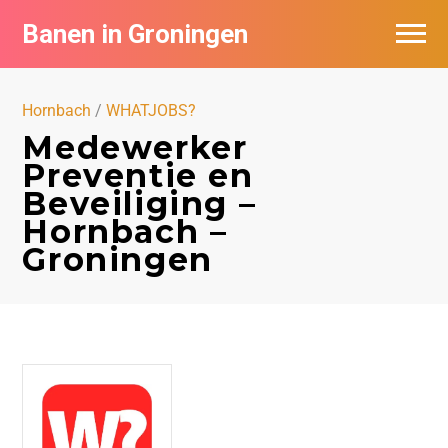
Banen in Groningen
Vacatures per bedrijf
Hornbach
/
WHATJOBS?
De populairste vacatures in Groningen
Medewerker
Preventie en
Nieuwsbrief feed
Beveiliging –
Hornbach –
Groningen