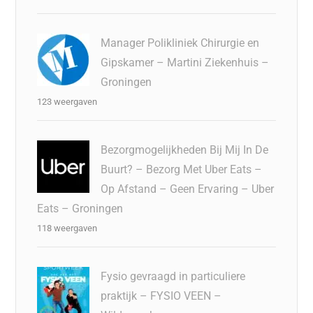
Manager Polikliniek Chirurgie en
Gipskamer – Martini Ziekenhuis –
Groningen
123 weergaven
Bezorgmogelijkheden Bij Mij In De
Buurt? – Bezorg Met Uber Eats –
Op Afstand – Geen Ervaring – Uber
Eats – Groningen
118 weergaven
Fysio gevraagd in particuliere
praktijk – FYSIO VEEN –