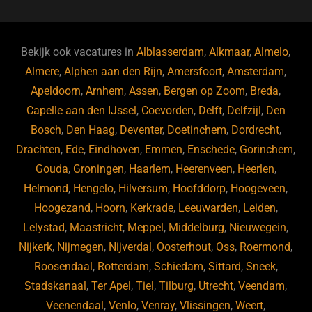
c
e
a
e
k
e
e
a
gr
s
e
d
b
d
a
ky
dI
Bekijk ook vacatures in
Alblasserdam
,
Alkmaar
,
Almelo
,
o
s
m
n
Almere
,
Alphen aan den Rijn
,
Amersfoort
,
Amsterdam
,
Apeldoorn
,
Arnhem
,
Assen
,
Bergen op Zoom
,
Breda
,
o
Capelle aan den IJssel
,
Coevorden
,
Delft
,
Delfzijl
,
Den
k
Bosch
,
Den Haag
,
Deventer
,
Doetinchem
,
Dordrecht
,
Drachten
,
Ede
,
Eindhoven
,
Emmen
,
Enschede
,
Gorinchem
,
Gouda
,
Groningen
,
Haarlem
,
Heerenveen
,
Heerlen
,
Helmond
,
Hengelo
,
Hilversum
,
Hoofddorp
,
Hoogeveen
,
Hoogezand
,
Hoorn
,
Kerkrade
,
Leeuwarden
,
Leiden
,
Lelystad
,
Maastricht
,
Meppel
,
Middelburg
,
Nieuwegein
,
Nijkerk
,
Nijmegen
,
Nijverdal
,
Oosterhout
,
Oss
,
Roermond
,
Roosendaal
,
Rotterdam
,
Schiedam
,
Sittard
,
Sneek
,
Stadskanaal
,
Ter Apel
,
Tiel
,
Tilburg
,
Utrecht
,
Veendam
,
Veenendaal
,
Venlo
,
Venray
,
Vlissingen
,
Weert
,