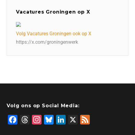
Vacatures Groningen op X
Volg Vacatures Groningen ook op X
https://x.com/groningenwerk
Volg ons op Social Media:
F
T
In
Bl
Li
X
F
a
hr
st
u
n
e