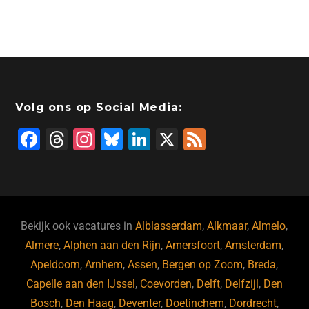
Volg ons op Social Media:
F
T
In
Bl
Li
X
F
a
hr
st
u
n
e
c
e
a
e
k
e
e
a
gr
s
e
d
b
d
a
ky
dI
Bekijk ook vacatures in
Alblasserdam
,
Alkmaar
,
Almelo
,
o
s
m
n
Almere
,
Alphen aan den Rijn
,
Amersfoort
,
Amsterdam
,
Apeldoorn
,
Arnhem
,
Assen
,
Bergen op Zoom
,
Breda
,
o
Capelle aan den IJssel
,
Coevorden
,
Delft
,
Delfzijl
,
Den
k
Bosch
,
Den Haag
,
Deventer
,
Doetinchem
,
Dordrecht
,