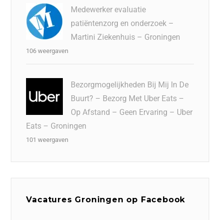
Medewerker evaluatie
patiëntenzorg en onderzoek –
Martini Ziekenhuis – Groningen
106 weergaven
Bezorgmogelijkheden Bij Mij In De
Buurt? – Bezorg Met Uber Eats –
Op Afstand – Geen Ervaring – Uber
Eats – Groningen
101 weergaven
Vacatures Groningen op Facebook