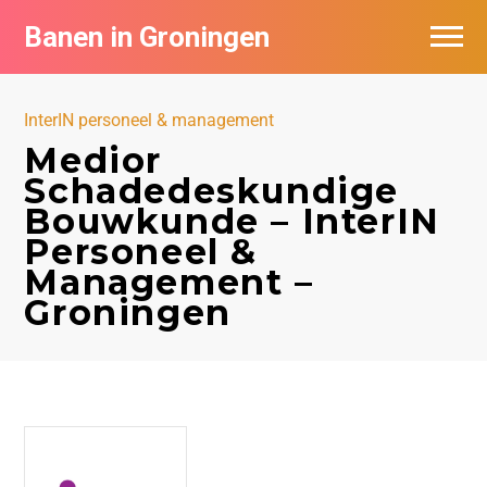
Banen in Groningen
Vacatures per bedrijf
InterIN personeel & management
De populairste vacatures in Groningen
Medior
Schadedeskundige
Nieuwsbrief feed
Bouwkunde – InterIN
Personeel &
Management –
Groningen