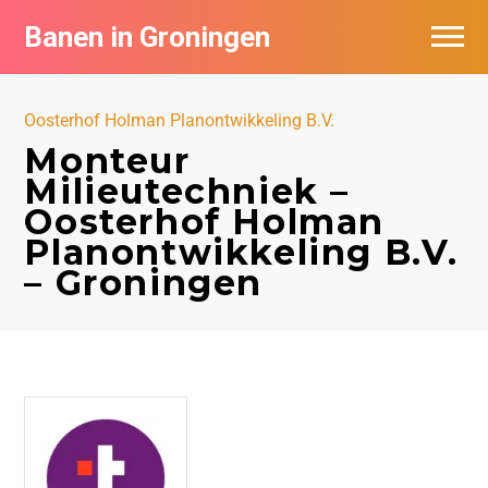
Banen in Groningen
Vacatures per bedrijf
Oosterhof Holman Planontwikkeling B.V.
De populairste vacatures in Groningen
Monteur
Milieutechniek –
Nieuwsbrief feed
Oosterhof Holman
Planontwikkeling B.V.
– Groningen