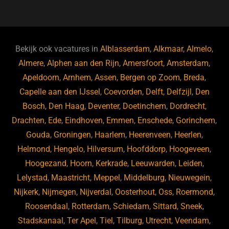
a
hr
st
u
n
e
c
e
a
e
k
e
e
a
gr
s
e
d
b
d
a
ky
dI
Bekijk ook vacatures in
Alblasserdam
,
Alkmaar
,
Almelo
,
o
s
m
n
Almere
,
Alphen aan den Rijn
,
Amersfoort
,
Amsterdam
,
Apeldoorn
,
Arnhem
,
Assen
,
Bergen op Zoom
,
Breda
,
o
Capelle aan den IJssel
,
Coevorden
,
Delft
,
Delfzijl
,
Den
k
Bosch
,
Den Haag
,
Deventer
,
Doetinchem
,
Dordrecht
,
Drachten
,
Ede
,
Eindhoven
,
Emmen
,
Enschede
,
Gorinchem
,
Gouda
,
Groningen
,
Haarlem
,
Heerenveen
,
Heerlen
,
Helmond
,
Hengelo
,
Hilversum
,
Hoofddorp
,
Hoogeveen
,
Hoogezand
,
Hoorn
,
Kerkrade
,
Leeuwarden
,
Leiden
,
Lelystad
,
Maastricht
,
Meppel
,
Middelburg
,
Nieuwegein
,
Nijkerk
,
Nijmegen
,
Nijverdal
,
Oosterhout
,
Oss
,
Roermond
,
Roosendaal
,
Rotterdam
,
Schiedam
,
Sittard
,
Sneek
,
Stadskanaal
,
Ter Apel
,
Tiel
,
Tilburg
,
Utrecht
,
Veendam
,