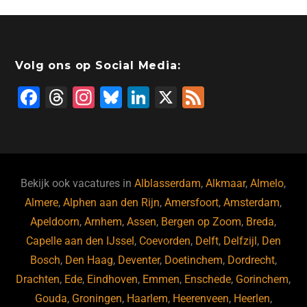
Volg ons op Social Media:
F
T
In
Bl
Li
X
F
a
hr
st
u
n
e
c
e
a
e
k
e
e
a
gr
s
e
d
b
d
a
ky
dI
Bekijk ook vacatures in
Alblasserdam
,
Alkmaar
,
Almelo
,
o
s
m
n
Almere
,
Alphen aan den Rijn
,
Amersfoort
,
Amsterdam
,
Apeldoorn
,
Arnhem
,
Assen
,
Bergen op Zoom
,
Breda
,
o
Capelle aan den IJssel
,
Coevorden
,
Delft
,
Delfzijl
,
Den
k
Bosch
,
Den Haag
,
Deventer
,
Doetinchem
,
Dordrecht
,
Drachten
,
Ede
,
Eindhoven
,
Emmen
,
Enschede
,
Gorinchem
,
Gouda
,
Groningen
,
Haarlem
,
Heerenveen
,
Heerlen
,