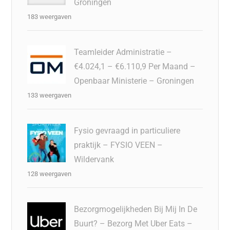
Groningen
183 weergaven
Teamleider Administratie –
€4.024,1 – €6.110,9 Per Maand –
Openbaar Ministerie – Groningen
133 weergaven
Fysio gevraagd in particuliere
praktijk – FYSIO VEEN –
Wildervank
128 weergaven
Bezorgmogelijkheden Bij Mij In De
Buurt? – Bezorg Met Uber Eats –