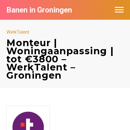
Banen in Groningen
Vacatures per bedrijf
WerkTalent
De populairste vacatures in Groningen
Monteur |
Woningaanpassing |
Nieuwsbrief feed
tot €3800 –
WerkTalent –
Groningen