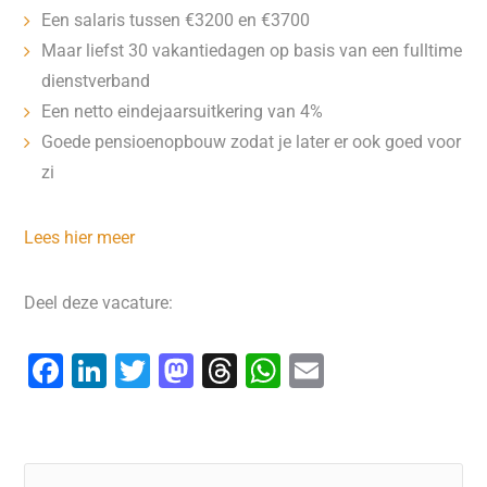
Een salaris tussen €3200 en €3700
Maar liefst 30 vakantiedagen op basis van een fulltime
dienstverband
Een netto eindejaarsuitkering van 4%
Goede pensioenopbouw zodat je later er ook goed voor
zi
Lees hier meer
Deel deze vacature:
F
Li
T
M
T
W
E
a
n
wi
a
hr
h
m
c
k
tt
st
e
at
ai
e
e
er
o
a
s
l