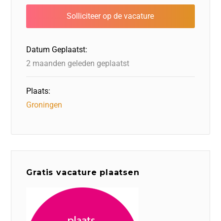
b
dI
d
d
A
o
n
o
s
p
o
n
p
Datum Geplaatst:
k
2 maanden geleden geplaatst
Plaats:
Groningen
Gratis vacature plaatsen