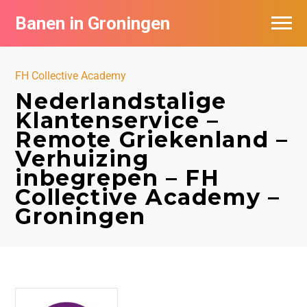
Banen in Groningen
Vacatures per bedrijf
FH Collective Academy
De populairste vacatures in Groningen
Nederlandstalige
Klantenservice –
Nieuwsbrief feed
Remote Griekenland –
Verhuizing
inbegrepen – FH
Collective Academy –
Groningen