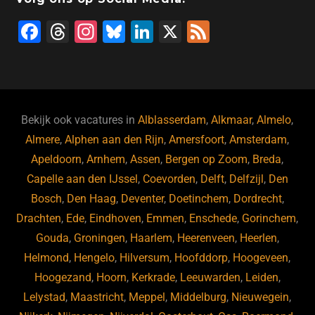
F
T
In
Bl
Li
X
F
a
hr
st
u
n
e
c
e
a
e
k
e
e
a
gr
s
e
d
b
d
a
ky
dI
Bekijk ook vacatures in
Alblasserdam
,
Alkmaar
,
Almelo
,
o
s
m
n
Almere
,
Alphen aan den Rijn
,
Amersfoort
,
Amsterdam
,
Apeldoorn
,
Arnhem
,
Assen
,
Bergen op Zoom
,
Breda
,
o
Capelle aan den IJssel
,
Coevorden
,
Delft
,
Delfzijl
,
Den
k
Bosch
,
Den Haag
,
Deventer
,
Doetinchem
,
Dordrecht
,
Drachten
,
Ede
,
Eindhoven
,
Emmen
,
Enschede
,
Gorinchem
,
Gouda
,
Groningen
,
Haarlem
,
Heerenveen
,
Heerlen
,
Helmond
,
Hengelo
,
Hilversum
,
Hoofddorp
,
Hoogeveen
,
Hoogezand
,
Hoorn
,
Kerkrade
,
Leeuwarden
,
Leiden
,
Lelystad
,
Maastricht
,
Meppel
,
Middelburg
,
Nieuwegein
,