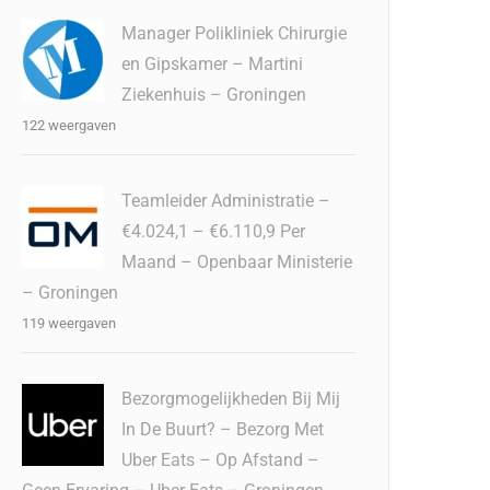
Manager Polikliniek Chirurgie
en Gipskamer – Martini
Ziekenhuis – Groningen
122 weergaven
Teamleider Administratie –
€4.024,1 – €6.110,9 Per
Maand – Openbaar Ministerie
– Groningen
119 weergaven
Bezorgmogelijkheden Bij Mij
In De Buurt? – Bezorg Met
Uber Eats – Op Afstand –