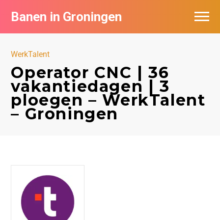
Banen in Groningen
Vacatures per bedrijf
WerkTalent
De populairste vacatures in Groningen
Operator CNC | 36
vakantiedagen | 3
Nieuwsbrief feed
ploegen – WerkTalent
– Groningen