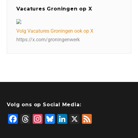
Vacatures Groningen op X
Volg Vacatures Groningen ook op X
https://x.com/groningenwerk
Volg ons op Social Media:
F
T
In
Bl
Li
X
F
a
hr
st
u
n
e