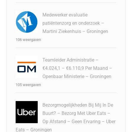
Medewerker evaluatie
patiëntenzorg en onderzoek –
Martini Ziekenhuis – Groningen
106 weergaven
Teamleider Administratie –
€4.024,1 – €6.110,9 Per Maand –
Openbaar Ministerie – Groningen
105 weergaven
Bezorgmogelijkheden Bij Mij In De
Buurt? – Bezorg Met Uber Eats –
Op Afstand – Geen Ervaring – Uber
Eats – Groningen