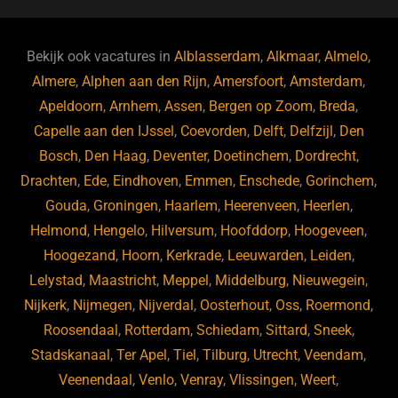
c
e
a
e
k
e
e
a
gr
s
e
d
b
d
a
ky
dI
Bekijk ook vacatures in
Alblasserdam
,
Alkmaar
,
Almelo
,
o
s
m
n
Almere
,
Alphen aan den Rijn
,
Amersfoort
,
Amsterdam
,
Apeldoorn
,
Arnhem
,
Assen
,
Bergen op Zoom
,
Breda
,
o
Capelle aan den IJssel
,
Coevorden
,
Delft
,
Delfzijl
,
Den
k
Bosch
,
Den Haag
,
Deventer
,
Doetinchem
,
Dordrecht
,
Drachten
,
Ede
,
Eindhoven
,
Emmen
,
Enschede
,
Gorinchem
,
Gouda
,
Groningen
,
Haarlem
,
Heerenveen
,
Heerlen
,
Helmond
,
Hengelo
,
Hilversum
,
Hoofddorp
,
Hoogeveen
,
Hoogezand
,
Hoorn
,
Kerkrade
,
Leeuwarden
,
Leiden
,
Lelystad
,
Maastricht
,
Meppel
,
Middelburg
,
Nieuwegein
,
Nijkerk
,
Nijmegen
,
Nijverdal
,
Oosterhout
,
Oss
,
Roermond
,
Roosendaal
,
Rotterdam
,
Schiedam
,
Sittard
,
Sneek
,
Stadskanaal
,
Ter Apel
,
Tiel
,
Tilburg
,
Utrecht
,
Veendam
,
Veenendaal
,
Venlo
,
Venray
,
Vlissingen
,
Weert
,