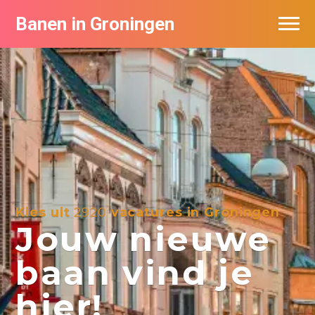
Banen in Groningen
Vacatures per bedrijf
De populairste vacatures in Groningen
Nieuwsbrief feed
Kies uit
2920
vacatures in Groningen
Jouw nieuwe
baan vind je
hier!