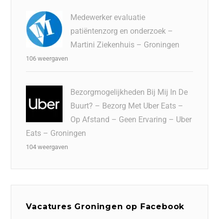
Medewerker evaluatie
patiëntenzorg en onderzoek –
Martini Ziekenhuis – Groningen
106 weergaven
Bezorgmogelijkheden Bij Mij In De
Buurt? – Bezorg Met Uber Eats –
Op Afstand – Geen Ervaring – Uber
Eats – Groningen
104 weergaven
Vacatures Groningen op Facebook