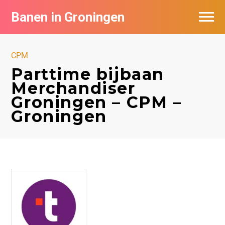
Banen in Groningen
Vacatures per bedrijf
CPM
De populairste vacatures in Groningen
Parttime bijbaan
Merchandiser
Nieuwsbrief feed
Groningen – CPM –
Groningen