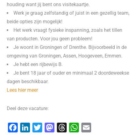
houding want jij bent ons visitekaartje.
Werk je graag zelfstandig of juist in een gezellig team,
beide opties zijn mogelijk!
Het werk vraagt fysieke inspanning, zoals het tillen
van producten. Voor jou geen probleem!
Je woont in Groningen of Drenthe. Bijvoorbeeld in de
omgeving van Groningen, Assen, Hoogeveen, Emmen.
Je hebt een rijbewijs B.
Je bent 18 jaar of ouder en minimaal 2 doordeweekse
dagen beschikbaar.
Lees hier meer
Deel deze vacature:
F
Li
T
M
T
W
E