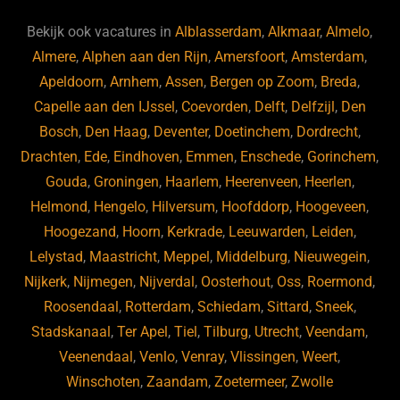
e
a
gr
s
e
d
b
d
a
ky
dI
Bekijk ook vacatures in
Alblasserdam
,
Alkmaar
,
Almelo
,
o
s
m
n
Almere
,
Alphen aan den Rijn
,
Amersfoort
,
Amsterdam
,
Apeldoorn
,
Arnhem
,
Assen
,
Bergen op Zoom
,
Breda
,
o
Capelle aan den IJssel
,
Coevorden
,
Delft
,
Delfzijl
,
Den
k
Bosch
,
Den Haag
,
Deventer
,
Doetinchem
,
Dordrecht
,
Drachten
,
Ede
,
Eindhoven
,
Emmen
,
Enschede
,
Gorinchem
,
Gouda
,
Groningen
,
Haarlem
,
Heerenveen
,
Heerlen
,
Helmond
,
Hengelo
,
Hilversum
,
Hoofddorp
,
Hoogeveen
,
Hoogezand
,
Hoorn
,
Kerkrade
,
Leeuwarden
,
Leiden
,
Lelystad
,
Maastricht
,
Meppel
,
Middelburg
,
Nieuwegein
,
Nijkerk
,
Nijmegen
,
Nijverdal
,
Oosterhout
,
Oss
,
Roermond
,
Roosendaal
,
Rotterdam
,
Schiedam
,
Sittard
,
Sneek
,
Stadskanaal
,
Ter Apel
,
Tiel
,
Tilburg
,
Utrecht
,
Veendam
,
Veenendaal
,
Venlo
,
Venray
,
Vlissingen
,
Weert
,
Winschoten
,
Zaandam
,
Zoetermeer
,
Zwolle