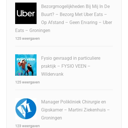
Bezorgmogelijkheden Bij Mij In De
Buurt? – Bezorg Met Uber Eats –
Op Afstand – Geen Ervaring – Uber
Eats – Groningen
125 weergaven
Fysio gevraagd in particuliere
praktijk – FYSIO VEEN –
Wildervank
125 weergaven
Manager Polikliniek Chirurgie en
Gipskamer – Martini Ziekenhuis –
Groningen
123 weergaven