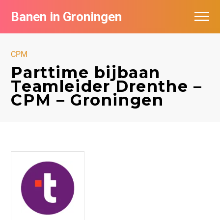
Banen in Groningen
Vacatures per bedrijf
CPM
De populairste vacatures in Groningen
Parttime bijbaan
Teamleider Drenthe –
Nieuwsbrief feed
CPM – Groningen