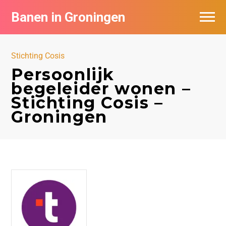
Banen in Groningen
Vacatures per bedrijf
Stichting Cosis
De populairste vacatures in Groningen
Persoonlijk
begeleider wonen –
Nieuwsbrief feed
Stichting Cosis –
Groningen