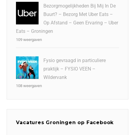
Bezorgmogelijkheden Bij Mij In De
Buurt? – Bezorg Met Uber Eats –
Op Afstand – Geen Ervaring – Uber
Eats – Groningen
109 weergaven
Fysio gevraagd in particuliere
praktijk – FYSIO VEEN –
Wildervank
108 weergaven
Vacatures Groningen op Facebook