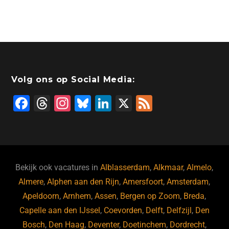
Volg ons op Social Media:
F
T
In
Bl
Li
X
F
a
hr
st
u
n
e
c
e
a
e
k
e
e
a
gr
s
e
d
b
d
a
ky
dI
Bekijk ook vacatures in
Alblasserdam
,
Alkmaar
,
Almelo
,
o
s
m
n
Almere
,
Alphen aan den Rijn
,
Amersfoort
,
Amsterdam
,
Apeldoorn
,
Arnhem
,
Assen
,
Bergen op Zoom
,
Breda
,
o
Capelle aan den IJssel
,
Coevorden
,
Delft
,
Delfzijl
,
Den
k
Bosch
,
Den Haag
,
Deventer
,
Doetinchem
,
Dordrecht
,