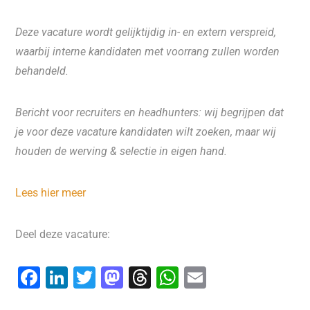
Deze vacature wordt gelijktijdig in- en extern verspreid,
waarbij interne kandidaten met voorrang zullen worden
behandeld.
Bericht voor recruiters en headhunters: wij begrijpen dat
je voor deze vacature kandidaten wilt zoeken, maar wij
houden de werving & selectie in eigen hand.
Lees hier meer
Deel deze vacature:
F
Li
T
M
T
W
E
a
n
wi
a
hr
h
m