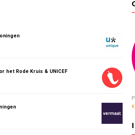
roningen
or het Rode Kruis & UNICEF
P
K
ningen