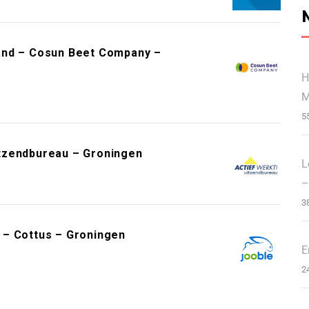
and – Cosun Beet Company –
H
M
5
tzendbureau – Groningen
L
–
3
 – Cottus – Groningen
E
2