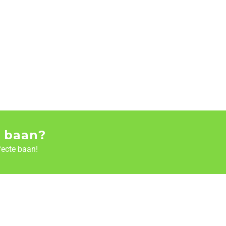
 baan?
fecte baan!