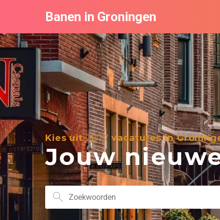
Banen in Groningen
Kies uit
2877
vacatures in Groning
Jouw nieuwe 