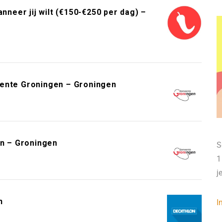
neer jij wilt (€150-€250 per dag) –
eente Groningen – Groningen
n – Groningen
S
1
j
n
I