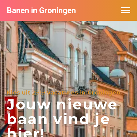
Banen in Groningen
Vacatures per bedrijf
De populairste vacatures in Groningen
Nieuwsbrief feed
Kies uit
2919
vacatures in Groningen
Jouw nieuwe
baan vind je
hier!