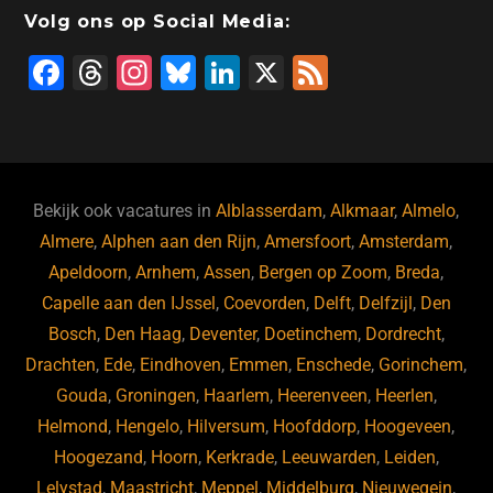
Volg ons op Social Media:
F
T
In
Bl
Li
X
F
a
hr
st
u
n
e
c
e
a
e
k
e
e
a
gr
s
e
d
b
d
a
ky
dI
Bekijk ook vacatures in
Alblasserdam
,
Alkmaar
,
Almelo
,
o
s
m
n
Almere
,
Alphen aan den Rijn
,
Amersfoort
,
Amsterdam
,
Apeldoorn
,
Arnhem
,
Assen
,
Bergen op Zoom
,
Breda
,
o
Capelle aan den IJssel
,
Coevorden
,
Delft
,
Delfzijl
,
Den
k
Bosch
,
Den Haag
,
Deventer
,
Doetinchem
,
Dordrecht
,
Drachten
,
Ede
,
Eindhoven
,
Emmen
,
Enschede
,
Gorinchem
,
Gouda
,
Groningen
,
Haarlem
,
Heerenveen
,
Heerlen
,
Helmond
,
Hengelo
,
Hilversum
,
Hoofddorp
,
Hoogeveen
,
Hoogezand
,
Hoorn
,
Kerkrade
,
Leeuwarden
,
Leiden
,
Lelystad
,
Maastricht
,
Meppel
,
Middelburg
,
Nieuwegein
,