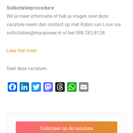
Sollicitatieprocedure
Wil je meer informatie of heb je vragen over deze
vacature neem dan contact op met Robin van Loon via
sollicitaties@manpower.nl of bel 088 282-8128.
Lees hier meer
Deel deze vacature:
F
Li
T
M
T
W
E
a
n
wi
a
hr
h
m
c
k
tt
st
e
at
ai
e
e
er
o
a
s
l
b
dI
d
d
A