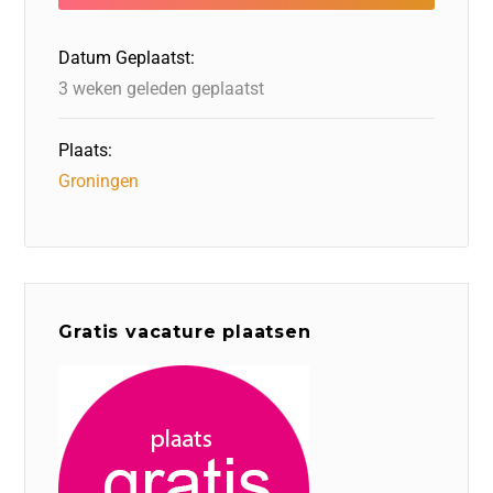
o
n
o
s
p
o
n
p
Datum Geplaatst:
k
3 weken geleden geplaatst
Plaats:
Groningen
Gratis vacature plaatsen