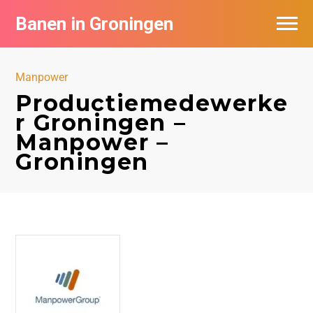
Banen in Groningen
Vacatures per bedrijf
Manpower
De populairste vacatures in Groningen
Productiemedewerke
r Groningen –
Nieuwsbrief feed
Manpower –
Groningen