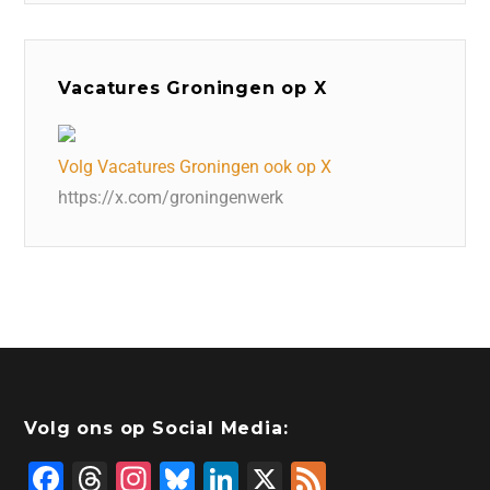
Vacatures Groningen op X
Volg Vacatures Groningen ook op X
https://x.com/groningenwerk
Volg ons op Social Media:
F
T
In
Bl
Li
X
F