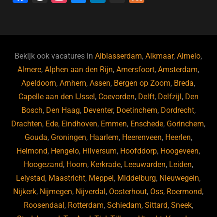
a
hr
st
u
n
e
c
e
a
e
k
e
e
a
gr
s
e
d
b
d
a
ky
dI
Bekijk ook vacatures in
Alblasserdam
,
Alkmaar
,
Almelo
,
o
s
m
n
Almere
,
Alphen aan den Rijn
,
Amersfoort
,
Amsterdam
,
Apeldoorn
,
Arnhem
,
Assen
,
Bergen op Zoom
,
Breda
,
o
Capelle aan den IJssel
,
Coevorden
,
Delft
,
Delfzijl
,
Den
k
Bosch
,
Den Haag
,
Deventer
,
Doetinchem
,
Dordrecht
,
Drachten
,
Ede
,
Eindhoven
,
Emmen
,
Enschede
,
Gorinchem
,
Gouda
,
Groningen
,
Haarlem
,
Heerenveen
,
Heerlen
,
Helmond
,
Hengelo
,
Hilversum
,
Hoofddorp
,
Hoogeveen
,
Hoogezand
,
Hoorn
,
Kerkrade
,
Leeuwarden
,
Leiden
,
Lelystad
,
Maastricht
,
Meppel
,
Middelburg
,
Nieuwegein
,
Nijkerk
,
Nijmegen
,
Nijverdal
,
Oosterhout
,
Oss
,
Roermond
,
Roosendaal
,
Rotterdam
,
Schiedam
,
Sittard
,
Sneek
,