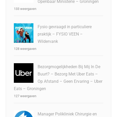
Openbaar Ministerie – Groningen
133 weergaven
Fysio gevraagd in particuliere
praktijk – FYSIO VEEN –
Wildervank
128 weergaven
Bezorgmogelijkheden Bij Mij In De
Buurt? – Bezorg Met Uber Eats –
Op Afstand – Geen Ervaring – Uber
Eats – Groningen
127 weergaven
Manager Polikliniek Chirurgie en