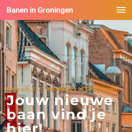
Banen in Groningen
Vacatures per bedrijf
De populairste vacatures in Groningen
Nieuwsbrief feed
Kies uit
2920
vacatures in Groningen
Jouw nieuwe
baan vind je
hier!