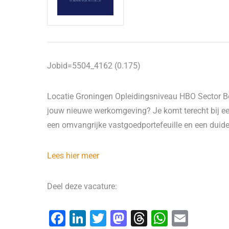
Jobid=5504_4162 (0.175)
Locatie Groningen Opleidingsniveau HBO Sector B
jouw nieuwe werkomgeving? Je komt terecht bij ee
een omvangrijke vastgoedportefeuille en een duide
Lees hier meer
Deel deze vacature:
F
Li
T
M
T
W
E