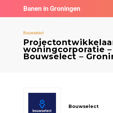
Banen in Groningen
Bouwselect
Projectontwikkelaar
woningcorporatie –
Bouwselect – Gron
Bouwselect