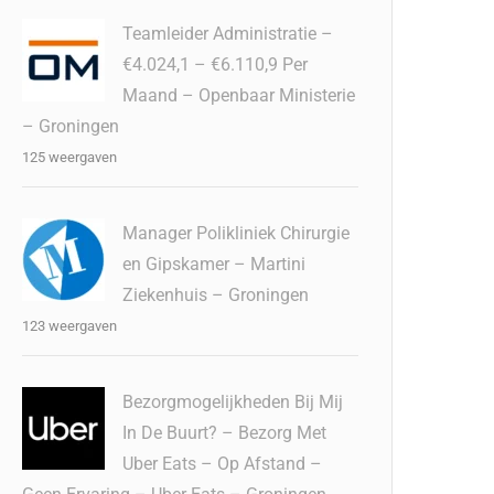
Teamleider Administratie –
€4.024,1 – €6.110,9 Per
Maand – Openbaar Ministerie
– Groningen
125 weergaven
Manager Polikliniek Chirurgie
en Gipskamer – Martini
Ziekenhuis – Groningen
123 weergaven
Bezorgmogelijkheden Bij Mij
In De Buurt? – Bezorg Met
Uber Eats – Op Afstand –