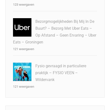
123 weergaven
Bezorgmogelijkheden Bij Mij In De
Buurt? – Bezorg Met Uber Eats –
Op Afstand – Geen Ervaring – Uber
Eats – Groningen
121 weergaven
Fysio gevraagd in particuliere
praktijk – FYSIO VEEN –
Wildervank
121 weergaven