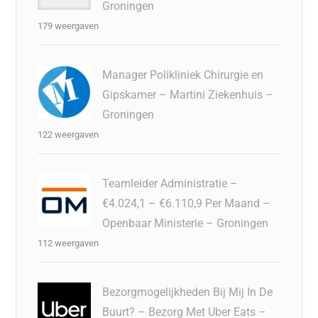
Groningen
179 weergaven
Manager Polikliniek Chirurgie en
Gipskamer – Martini Ziekenhuis –
Groningen
122 weergaven
Teamleider Administratie –
€4.024,1 – €6.110,9 Per Maand –
Openbaar Ministerie – Groningen
112 weergaven
Bezorgmogelijkheden Bij Mij In De
Buurt? – Bezorg Met Uber Eats –