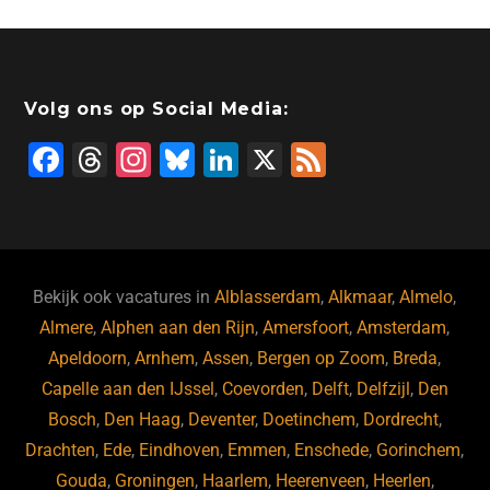
Volg ons op Social Media:
F
T
In
Bl
Li
X
F
a
hr
st
u
n
e
c
e
a
e
k
e
e
a
gr
s
e
d
b
d
a
ky
dI
Bekijk ook vacatures in
Alblasserdam
,
Alkmaar
,
Almelo
,
o
s
m
n
Almere
,
Alphen aan den Rijn
,
Amersfoort
,
Amsterdam
,
Apeldoorn
,
Arnhem
,
Assen
,
Bergen op Zoom
,
Breda
,
o
Capelle aan den IJssel
,
Coevorden
,
Delft
,
Delfzijl
,
Den
k
Bosch
,
Den Haag
,
Deventer
,
Doetinchem
,
Dordrecht
,
Drachten
,
Ede
,
Eindhoven
,
Emmen
,
Enschede
,
Gorinchem
,
Gouda
,
Groningen
,
Haarlem
,
Heerenveen
,
Heerlen
,