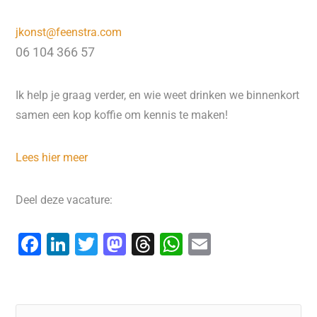
jkonst@feenstra.com
06 104 366 57
Ik help je graag verder, en wie weet drinken we binnenkort
samen een kop koffie om kennis te maken!
Lees hier meer
Deel deze vacature:
F
Li
T
M
T
W
E
a
n
wi
a
hr
h
m
c
k
tt
st
e
at
ai
e
e
er
o
a
s
l