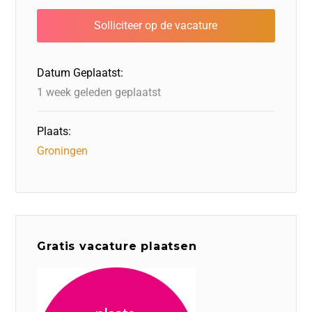
b
dI
d
d
A
o
n
o
s
p
o
n
p
Datum Geplaatst:
k
1 week geleden geplaatst
Plaats:
Groningen
Gratis vacature plaatsen