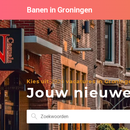
Banen in Groningen
Kies uit
2920
vacatures in Groning
Jouw nieuwe 