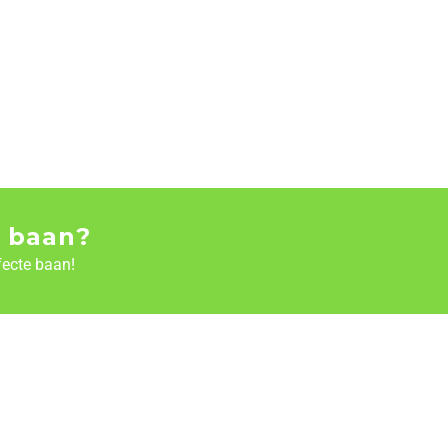
 baan?
fecte baan!