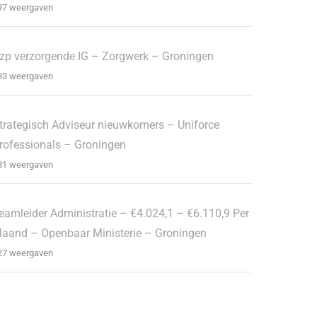
97 weergaven
zp verzorgende IG – Zorgwerk – Groningen
93 weergaven
trategisch Adviseur nieuwkomers – Uniforce
rofessionals – Groningen
81 weergaven
eamleider Administratie – €4.024,1 – €6.110,9 Per
aand – Openbaar Ministerie – Groningen
27 weergaven