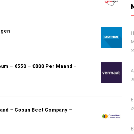
ngen
H
M
5
um – €550 – €800 Per Maand –
A
3
E
2
Maand – Cosun Beet Company –
B