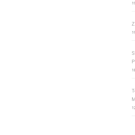
1
Z
1
S
P
1
T
M
1