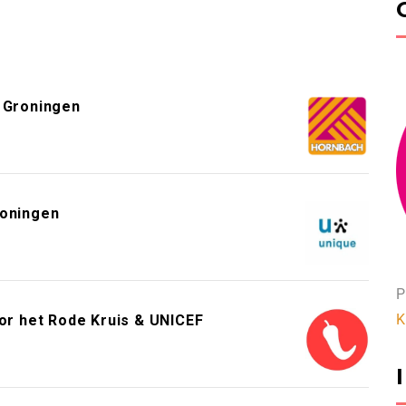
 Groningen
roningen
P
K
or het Rode Kruis & UNICEF