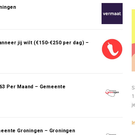
ningen
neer jij wilt (€150-€250 per dag) –
.163 Per Maand – Gemeente
S
1
j
I
meente Groningen – Groningen