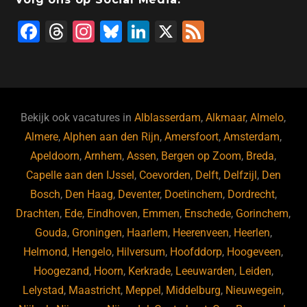
F
T
In
Bl
Li
X
F
a
hr
st
u
n
e
c
e
a
e
k
e
e
a
gr
s
e
d
b
d
a
ky
dI
Bekijk ook vacatures in
Alblasserdam
,
Alkmaar
,
Almelo
,
o
s
m
n
Almere
,
Alphen aan den Rijn
,
Amersfoort
,
Amsterdam
,
Apeldoorn
,
Arnhem
,
Assen
,
Bergen op Zoom
,
Breda
,
o
Capelle aan den IJssel
,
Coevorden
,
Delft
,
Delfzijl
,
Den
k
Bosch
,
Den Haag
,
Deventer
,
Doetinchem
,
Dordrecht
,
Drachten
,
Ede
,
Eindhoven
,
Emmen
,
Enschede
,
Gorinchem
,
Gouda
,
Groningen
,
Haarlem
,
Heerenveen
,
Heerlen
,
Helmond
,
Hengelo
,
Hilversum
,
Hoofddorp
,
Hoogeveen
,
Hoogezand
,
Hoorn
,
Kerkrade
,
Leeuwarden
,
Leiden
,
Lelystad
,
Maastricht
,
Meppel
,
Middelburg
,
Nieuwegein
,