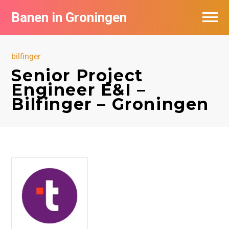
Banen in Groningen
Vacatures per bedrijf
bilfinger
De populairste vacatures in Groningen
Senior Project
Engineer E&I –
Nieuwsbrief feed
Bilfinger – Groningen