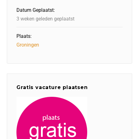
o
n
p
Datum Geplaatst:
k
3 weken geleden geplaatst
Plaats:
Groningen
Gratis vacature plaatsen