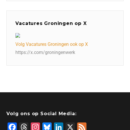
Vacatures Groningen op X
Volg Vacatures Groningen ook op X
https://x.com/groningenwerk
Volg ons op Social Media:
F
T
In
Bl
Li
X
F