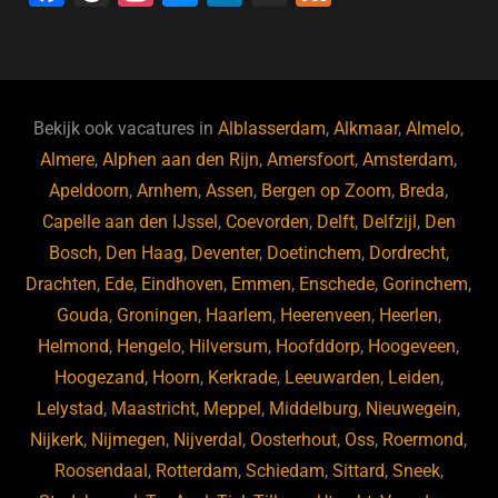
a
hr
st
u
n
e
c
e
a
e
k
e
e
a
gr
s
e
d
b
d
a
ky
dI
Bekijk ook vacatures in
Alblasserdam
,
Alkmaar
,
Almelo
,
o
s
m
n
Almere
,
Alphen aan den Rijn
,
Amersfoort
,
Amsterdam
,
Apeldoorn
,
Arnhem
,
Assen
,
Bergen op Zoom
,
Breda
,
o
Capelle aan den IJssel
,
Coevorden
,
Delft
,
Delfzijl
,
Den
k
Bosch
,
Den Haag
,
Deventer
,
Doetinchem
,
Dordrecht
,
Drachten
,
Ede
,
Eindhoven
,
Emmen
,
Enschede
,
Gorinchem
,
Gouda
,
Groningen
,
Haarlem
,
Heerenveen
,
Heerlen
,
Helmond
,
Hengelo
,
Hilversum
,
Hoofddorp
,
Hoogeveen
,
Hoogezand
,
Hoorn
,
Kerkrade
,
Leeuwarden
,
Leiden
,
Lelystad
,
Maastricht
,
Meppel
,
Middelburg
,
Nieuwegein
,
Nijkerk
,
Nijmegen
,
Nijverdal
,
Oosterhout
,
Oss
,
Roermond
,
Roosendaal
,
Rotterdam
,
Schiedam
,
Sittard
,
Sneek
,