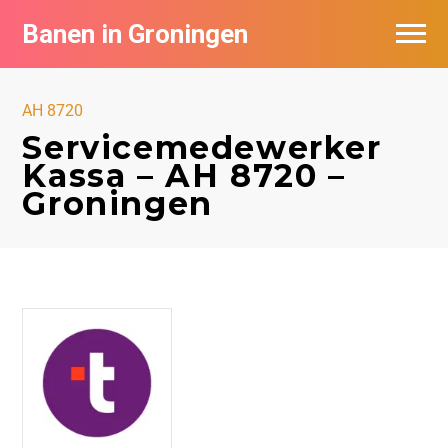
Banen in Groningen
Vacatures per bedrijf
AH 8720
De populairste vacatures in Groningen
Servicemedewerker
Kassa – AH 8720 –
Nieuwsbrief feed
Groningen