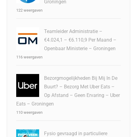
Groningen
122 weergaven
Teamleider Administratie –
€4.024,1 – €6.110,9 Per Maand –
Openbaar Ministerie – Groningen
116 weergaven
Bezorgmogelijkheden Bij Mij In De
Buurt? – Bezorg Met Uber Eats –
Op Afstand – Geen Ervaring – Uber
Eats – Groningen
110 weergaven
Fysio gevraagd in particuliere