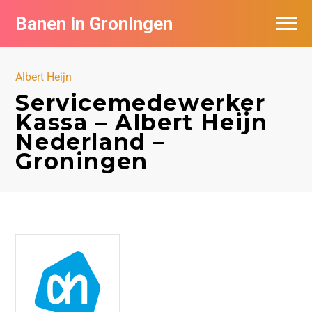
Banen in Groningen
Vacatures per bedrijf
Albert Heijn
De populairste vacatures in Groningen
Servicemedewerker
Kassa – Albert Heijn
Nieuwsbrief feed
Nederland –
Groningen