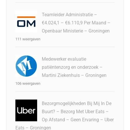
Teamleider Administratie –
€4.024,1 – €6.110,9 Per Maand –
Openbaar Ministerie – Groningen
111 weergaven
Medewerker evaluatie
patiëntenzorg en onderzoek –
Martini Ziekenhuis – Groningen
106 weergaven
Bezorgmogelijkheden Bij Mij In De
Buurt? – Bezorg Met Uber Eats –
Op Afstand – Geen Ervaring – Uber
Eats – Groningen