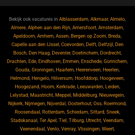
c
e
a
e
k
e
e
a
gr
s
e
d
b
d
a
ky
dI
Bekijk ook vacatures in
Alblasserdam
,
Alkmaar
,
Almelo
,
o
s
m
n
Almere
,
Alphen aan den Rijn
,
Amersfoort
,
Amsterdam
,
Apeldoorn
,
Arnhem
,
Assen
,
Bergen op Zoom
,
Breda
,
o
Capelle aan den IJssel
,
Coevorden
,
Delft
,
Delfzijl
,
Den
k
Bosch
,
Den Haag
,
Deventer
,
Doetinchem
,
Dordrecht
,
Drachten
,
Ede
,
Eindhoven
,
Emmen
,
Enschede
,
Gorinchem
,
Gouda
,
Groningen
,
Haarlem
,
Heerenveen
,
Heerlen
,
Helmond
,
Hengelo
,
Hilversum
,
Hoofddorp
,
Hoogeveen
,
Hoogezand
,
Hoorn
,
Kerkrade
,
Leeuwarden
,
Leiden
,
Lelystad
,
Maastricht
,
Meppel
,
Middelburg
,
Nieuwegein
,
Nijkerk
,
Nijmegen
,
Nijverdal
,
Oosterhout
,
Oss
,
Roermond
,
Roosendaal
,
Rotterdam
,
Schiedam
,
Sittard
,
Sneek
,
Stadskanaal
,
Ter Apel
,
Tiel
,
Tilburg
,
Utrecht
,
Veendam
,
Veenendaal
,
Venlo
,
Venray
,
Vlissingen
,
Weert
,