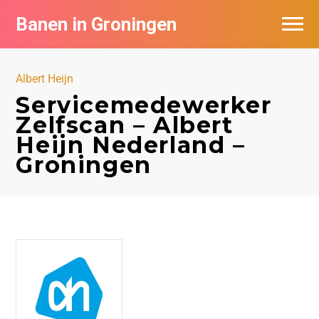
Banen in Groningen
Vacatures per bedrijf
Albert Heijn
De populairste vacatures in Groningen
Servicemedewerker
Zelfscan – Albert
Nieuwsbrief feed
Heijn Nederland –
Groningen