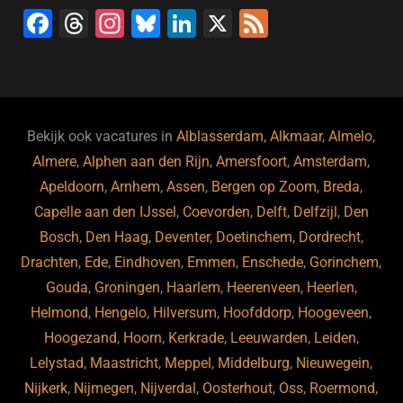
F
T
In
Bl
Li
X
F
a
hr
st
u
n
e
c
e
a
e
k
e
e
a
gr
s
e
d
b
d
a
ky
dI
Bekijk ook vacatures in
Alblasserdam
,
Alkmaar
,
Almelo
,
o
s
m
n
Almere
,
Alphen aan den Rijn
,
Amersfoort
,
Amsterdam
,
Apeldoorn
,
Arnhem
,
Assen
,
Bergen op Zoom
,
Breda
,
o
Capelle aan den IJssel
,
Coevorden
,
Delft
,
Delfzijl
,
Den
k
Bosch
,
Den Haag
,
Deventer
,
Doetinchem
,
Dordrecht
,
Drachten
,
Ede
,
Eindhoven
,
Emmen
,
Enschede
,
Gorinchem
,
Gouda
,
Groningen
,
Haarlem
,
Heerenveen
,
Heerlen
,
Helmond
,
Hengelo
,
Hilversum
,
Hoofddorp
,
Hoogeveen
,
Hoogezand
,
Hoorn
,
Kerkrade
,
Leeuwarden
,
Leiden
,
Lelystad
,
Maastricht
,
Meppel
,
Middelburg
,
Nieuwegein
,
Nijkerk
,
Nijmegen
,
Nijverdal
,
Oosterhout
,
Oss
,
Roermond
,