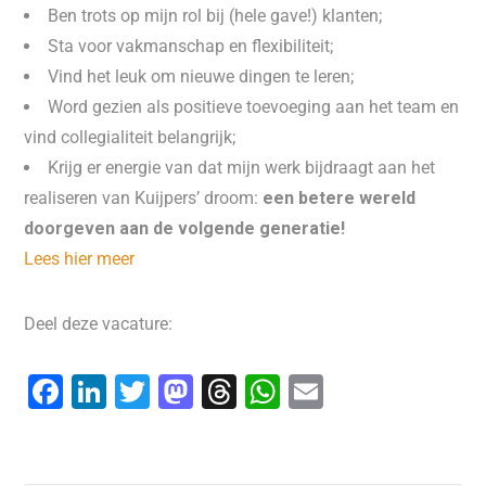
Ben trots op mijn rol bij (hele gave!) klanten;
Sta voor vakmanschap en flexibiliteit;
Vind het leuk om nieuwe dingen te leren;
Word gezien als positieve toevoeging aan het team en
vind collegialiteit belangrijk;
Krijg er energie van dat mijn werk bijdraagt aan het
realiseren van Kuijpers’ droom:
een betere wereld
doorgeven aan de volgende generatie!
Lees hier meer
Deel deze vacature:
F
Li
T
M
T
W
E
a
n
wi
a
hr
h
m
c
k
tt
st
e
at
ai