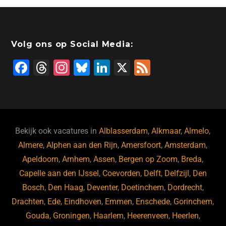
Volg ons op Social Media:
F
T
In
Bl
Li
X
F
a
hr
st
u
n
e
c
e
a
e
k
e
e
a
gr
s
e
d
b
d
a
ky
dI
Bekijk ook vacatures in
Alblasserdam
,
Alkmaar
,
Almelo
,
o
s
m
n
Almere
,
Alphen aan den Rijn
,
Amersfoort
,
Amsterdam
,
Apeldoorn
,
Arnhem
,
Assen
,
Bergen op Zoom
,
Breda
,
o
Capelle aan den IJssel
,
Coevorden
,
Delft
,
Delfzijl
,
Den
k
Bosch
,
Den Haag
,
Deventer
,
Doetinchem
,
Dordrecht
,
Drachten
,
Ede
,
Eindhoven
,
Emmen
,
Enschede
,
Gorinchem
,
Gouda
,
Groningen
,
Haarlem
,
Heerenveen
,
Heerlen
,