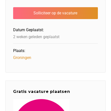
e
e
er
o
a
s
l
b
dI
d
d
A
o
n
o
s
p
o
n
p
Datum Geplaatst:
k
2 weken geleden geplaatst
Plaats:
Groningen
Gratis vacature plaatsen