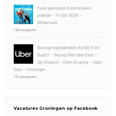
Fysio gevraagd in particuliere
praktijk – FYSIO VEEN –
Wildervank
138 weergaven
Bezorgmogelijkheden Bij Mij In De
Buurt? – Bezorg Met Uber Eats –
Op Afstand – Geen Ervaring – Uber
Eats – Groningen
137 weergaven
Vacatures Groningen op Facebook