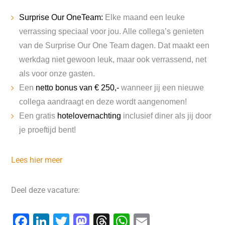
Surprise Our OneTeam:
Elke maand een leuke
verrassing speciaal voor jou. Alle collega’s genieten
van de Surprise Our One Team dagen. Dat maakt een
werkdag niet gewoon leuk, maar ook verrassend, net
als voor onze gasten.
Een
netto bonus van € 250,-
wanneer jij een nieuwe
collega aandraagt en deze wordt aangenomen!
Een gratis
hotelovernachting
inclusief diner als jij door
je proeftijd bent!
Lees hier meer
Deel deze vacature:
F
Li
T
M
T
W
E