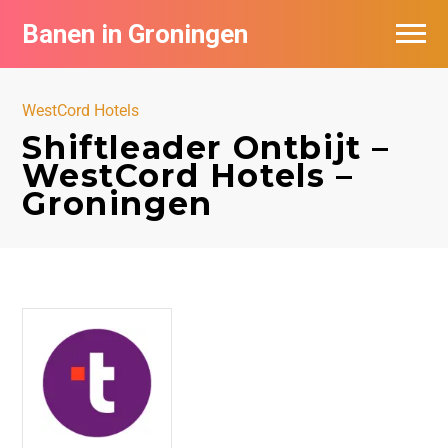
Banen in Groningen
Vacatures per bedrijf
WestCord Hotels
De populairste vacatures in Groningen
Shiftleader Ontbijt –
WestCord Hotels –
Nieuwsbrief feed
Groningen