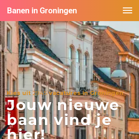
Banen in Groningen
Vacatures per bedrijf
De populairste vacatures in Groningen
Nieuwsbrief feed
Kies uit
2945
vacatures in Groningen
Jouw nieuwe
baan vind je
hier!