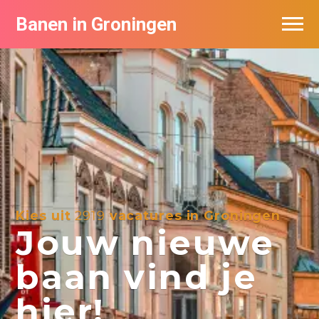
Banen in Groningen
Vacatures per bedrijf
De populairste vacatures in Groningen
Nieuwsbrief feed
Kies uit
2919
vacatures in Groningen
Jouw nieuwe
baan vind je
hier!