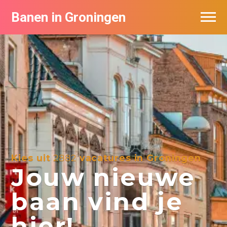
Banen in Groningen
Vacatures per bedrijf
De populairste vacatures in Groningen
Nieuwsbrief feed
Kies uit
2882
vacatures in Groningen
Jouw nieuwe
baan vind je
hier!