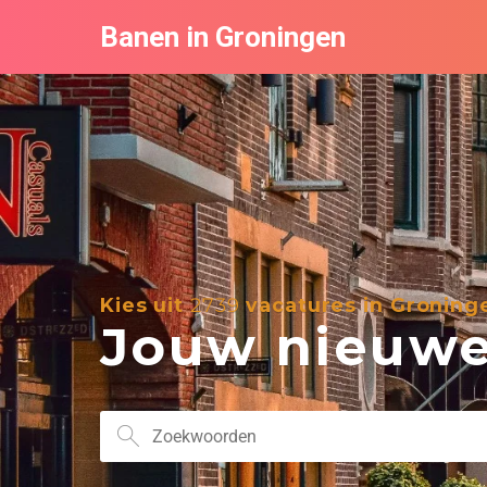
Banen in Groningen
Kies uit
2739
vacatures in Groning
Jouw nieuwe 