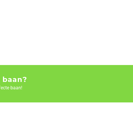
 baan?
fecte baan!