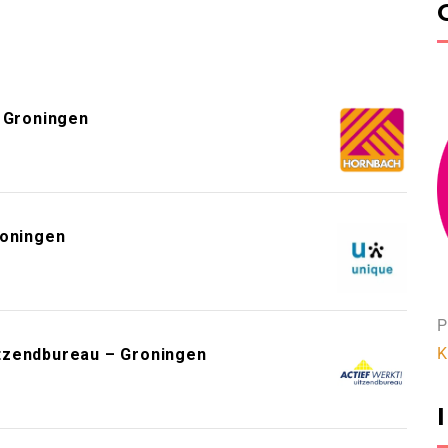
 Groningen
roningen
P
K
tzendbureau – Groningen