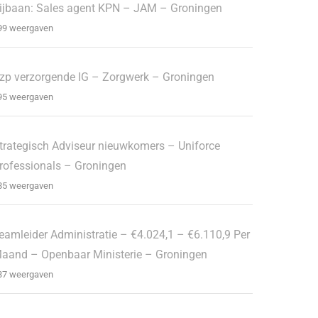
ijbaan: Sales agent KPN – JAM – Groningen
99 weergaven
zp verzorgende IG – Zorgwerk – Groningen
95 weergaven
trategisch Adviseur nieuwkomers – Uniforce
rofessionals – Groningen
85 weergaven
eamleider Administratie – €4.024,1 – €6.110,9 Per
aand – Openbaar Ministerie – Groningen
37 weergaven