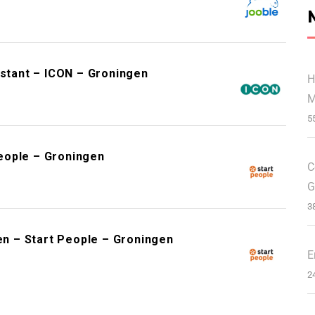
istant – ICON – Groningen
H
M
5
eople – Groningen
C
G
3
n – Start People – Groningen
E
2