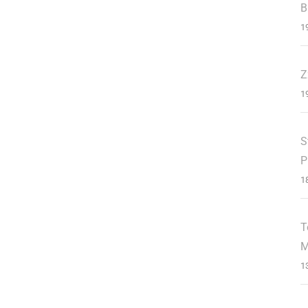
B
1
Z
1
S
P
1
T
M
1