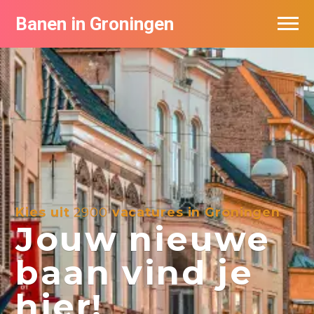
Banen in Groningen
Vacatures per bedrijf
De populairste vacatures in Groningen
Nieuwsbrief feed
Kies uit
2900
vacatures in Groningen
Jouw nieuwe
baan vind je
hier!