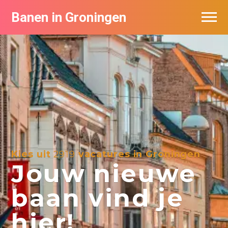
Banen in Groningen
Vacatures per bedrijf
De populairste vacatures in Groningen
Nieuwsbrief feed
Kies uit
2919
vacatures in Groningen
Jouw nieuwe
baan vind je
hier!