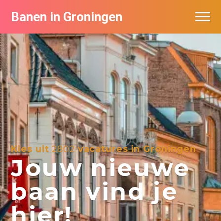
Banen in Groningen
Vacatures per bedrijf
De populairste vacatures in Groningen
Nieuwsbrief feed
Kies uit
2802
vacatures in Groningen
Jouw nieuwe
baan vind je
hier!