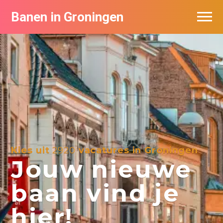
Banen in Groningen
Vacatures per bedrijf
De populairste vacatures in Groningen
Nieuwsbrief feed
Kies uit
2920
vacatures in Groningen
Jouw nieuwe
baan vind je
hier!