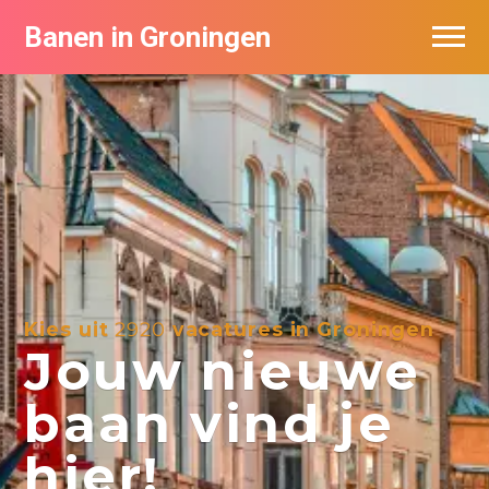
Banen in Groningen
Vacatures per bedrijf
De populairste vacatures in Groningen
Nieuwsbrief feed
Kies uit
2920
vacatures in Groningen
Jouw nieuwe
baan vind je
hier!