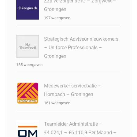
Zzp verzorgende IG – Zorgwerk –
Groningen
197 weergaven
Strategisch Adviseur nieuwkomers
– Uniforce Professionals –
Groningen
185 weergaven
Medewerker servicebalie –
Hornbach – Groningen
161 weergaven
Teamleider Administratie –
€4.024,1 – €6.110,9 Per Maand –