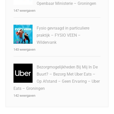
Openbaar Ministerie – Groningen
147 weergaven
Fysio gevraagd in particuliere
praktijk – FYSIO VEEN –
Wildervank
143 weergaven
Bezorgmogelijkheden Bij Mij In De
Buurt? – Bezorg Met Uber Eats –
Op Afstand – Geen Ervaring – Uber
Eats – Groningen
142 weergaven