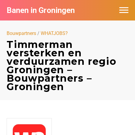
Banen in Groningen
Vacatures per bedrijf
Bouwpartners
/
WHATJOBS?
De populairste vacatures in Groningen
Timmerman
versterken en
Nieuwsbrief feed
verduurzamen regio
Groningen –
Bouwpartners –
Groningen