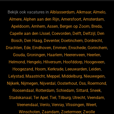
e
a
gr
s
e
d
b
d
a
ky
dI
Bekijk ook vacatures in
Alblasserdam
,
Alkmaar
,
Almelo
,
o
s
m
n
Almere
,
Alphen aan den Rijn
,
Amersfoort
,
Amsterdam
,
Apeldoorn
,
Arnhem
,
Assen
,
Bergen op Zoom
,
Breda
,
o
Capelle aan den IJssel
,
Coevorden
,
Delft
,
Delfzijl
,
Den
k
Bosch
,
Den Haag
,
Deventer
,
Doetinchem
,
Dordrecht
,
Drachten
,
Ede
,
Eindhoven
,
Emmen
,
Enschede
,
Gorinchem
,
Gouda
,
Groningen
,
Haarlem
,
Heerenveen
,
Heerlen
,
Helmond
,
Hengelo
,
Hilversum
,
Hoofddorp
,
Hoogeveen
,
Hoogezand
,
Hoorn
,
Kerkrade
,
Leeuwarden
,
Leiden
,
Lelystad
,
Maastricht
,
Meppel
,
Middelburg
,
Nieuwegein
,
Nijkerk
,
Nijmegen
,
Nijverdal
,
Oosterhout
,
Oss
,
Roermond
,
Roosendaal
,
Rotterdam
,
Schiedam
,
Sittard
,
Sneek
,
Stadskanaal
,
Ter Apel
,
Tiel
,
Tilburg
,
Utrecht
,
Veendam
,
Veenendaal
,
Venlo
,
Venray
,
Vlissingen
,
Weert
,
Winschoten
,
Zaandam
,
Zoetermeer
,
Zwolle