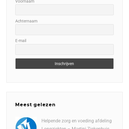
Voornaam
Achternaam
E-mail
Meest gelezen
Helpende zorg en voeding afdeling
Longziekten – Martini Ziekenhuis