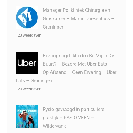
Manager Polikliniek Chirurgie en
Gipskamer – Martini Ziekenhuis –
Groningen
123 weergaven
Bezorgmogelijkheden Bij Mij In De
Buurt? – Bezorg Met Uber Eats –
Op Afstand – Geen Ervaring – Uber
Eats – Groningen
120 weergaven
Fysio gevraagd in particuliere
praktijk – FYSIO VEEN –
Wildervank