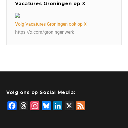
Vacatures Groningen op X
Volg Vacatures Groningen ook op X
https://x.com/groningenwerk
Volg ons op Social Media:
F
T
In
Bl
Li
X
F
a
hr
st
u
n
e
c
e
a
e
k
e