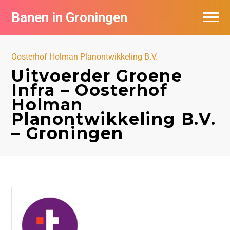
Banen in Groningen
Vacatures per bedrijf
Oosterhof Holman Planontwikkeling B.V.
De populairste vacatures in Groningen
Uitvoerder Groene
Infra – Oosterhof
Nieuwsbrief feed
Holman
Planontwikkeling B.V.
– Groningen