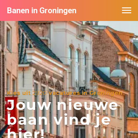
Banen in Groningen
Vacatures per bedrijf
De populairste vacatures in Groningen
Nieuwsbrief feed
Kies uit
2920
vacatures in Groningen
Jouw nieuwe
baan vind je
hier!