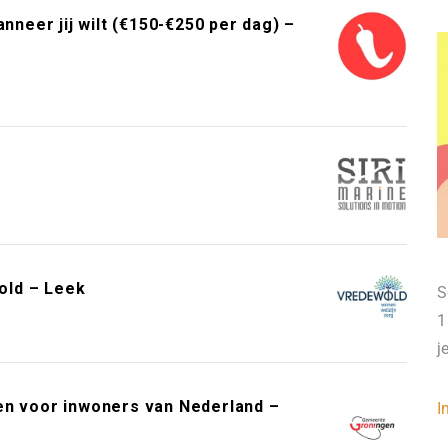
neer jij wilt (€150-€250 per dag) –
old – Leek
S
1
j
en voor inwoners van Nederland –
I