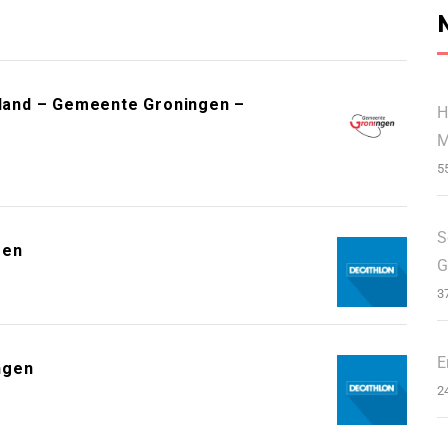
erland – Gemeente Groningen –
H
M
5
S
gen
G
3
E
ngen
2