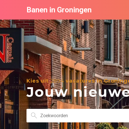
Banen in Groningen
Kies uit
2894
vacatures in Groning
Jouw nieuwe 