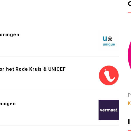
roningen
or het Rode Kruis & UNICEF
P
K
ningen