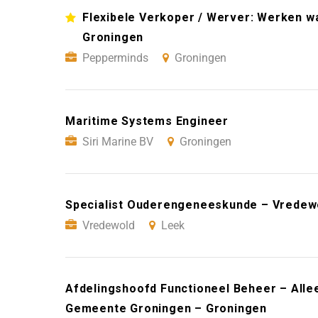
Flexibele Verkoper / Werver: Werken wan
Groningen
Pepperminds
Groningen
Maritime Systems Engineer
Siri Marine BV
Groningen
Specialist Ouderengeneeskunde – Vredew
Vredewold
Leek
Afdelingshoofd Functioneel Beheer – Alle
Gemeente Groningen – Groningen