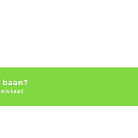
 baan?
fecte baan!