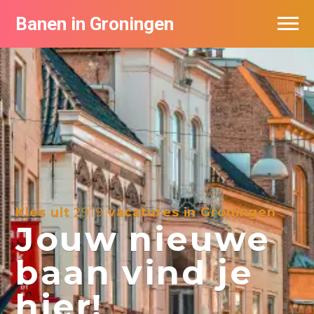
Banen in Groningen
Vacatures per bedrijf
De populairste vacatures in Groningen
Nieuwsbrief feed
Kies uit
2919
vacatures in Groningen
Jouw nieuwe
baan vind je
hier!