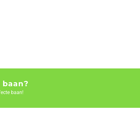
 baan?
fecte baan!