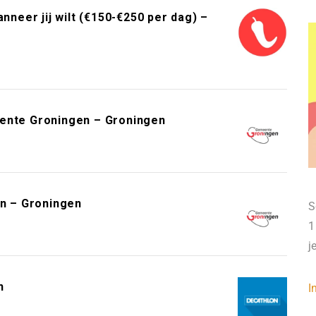
neer jij wilt (€150-€250 per dag) –
eente Groningen – Groningen
n – Groningen
S
1
j
n
I