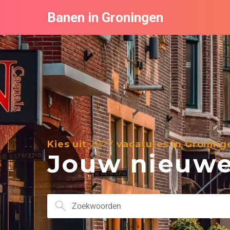
Banen in Groningen
Kies uit
2877
vacatures in Groning
Jouw nieuwe 