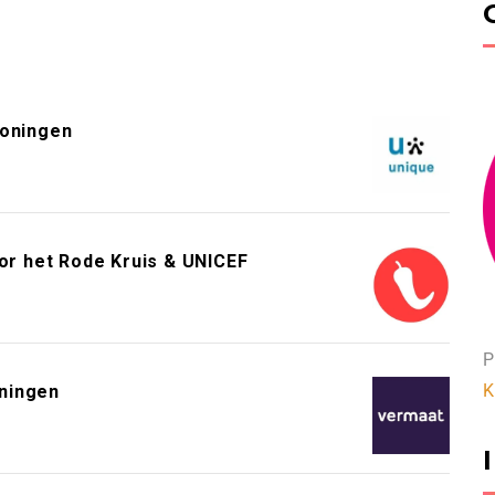
roningen
or het Rode Kruis & UNICEF
P
K
ningen