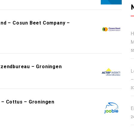
and – Cosun Beet Company –
H
M
5
tzendbureau – Groningen
L
–
3
 – Cottus – Groningen
E
2